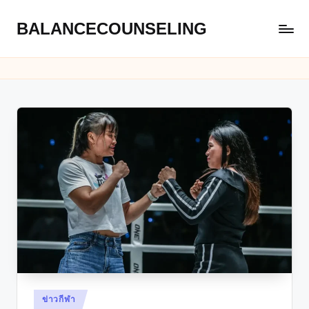
BALANCECOUNSELING
Skip
to
content
Posted
ข่าวกีฬา