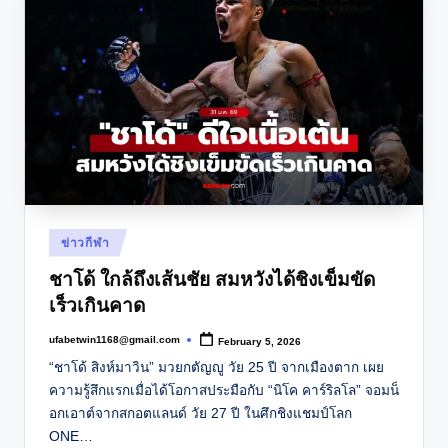
Posted
ข่าวกีฬา
in
ชาโด้ ใกล้ถึงเส้นชัย สมหวังได้ชิงเข็มขัด
เร็วเกินคาด
ufabetwin1168@gmail.com
February 5, 2026
Posted
by
“ชาโด้ สิงห์มาวิน” มวยกตัญญู วัย 25 ปี จากเมืองตาก เผย
ความรู้สึกแรกเมื่อได้โอกาสประมือกับ “นิโค คาร์ริลโล” จอมน็
อกเอาต์จากสกอตแลนด์ วัย 27 ปี ในศึกชิงแชมป์โลก
ONE…