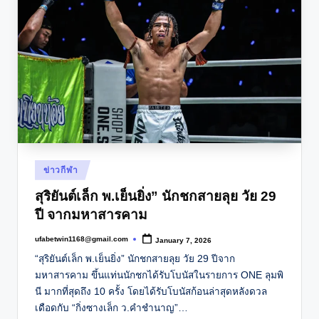
Posted
ข่าวกีฬา
in
สุริยันต์เล็ก พ.เย็นยิ่ง” นักชกสายลุย วัย 29
ปี จากมหาสารคาม
ufabetwin1168@gmail.com
January 7, 2026
Posted
by
“สุริยันต์เล็ก พ.เย็นยิ่ง” นักชกสายลุย วัย 29 ปีจาก
มหาสารคาม ขึ้นแท่นนักชกได้รับโบนัสในรายการ ONE ลุมพิ
นี มากที่สุดถึง 10 ครั้ง โดยได้รับโบนัสก้อนล่าสุดหลังดวล
เดือดกับ “กิ่งซางเล็ก ว.คําชํานาญ”…