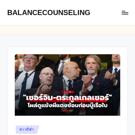
BALANCECOUNSELING
Skip
to
content
Posted
ข่าวกีฬา
in