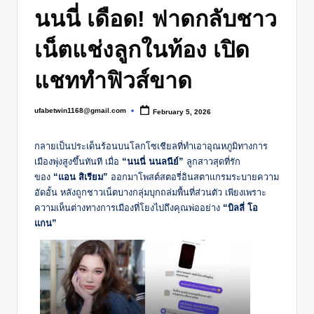
นนนี่ เดือด! ฟาดกลับชาว
เน็ตแช่งลูกในท้อง เปิด
แชททำฟิวส์ขาด
ufabetwin1168@gmail.com
February 5, 2026
Posted
by
กลายเป็นประเด็นร้อนบนโลกโซเชียลที่ทำเอาอุณหภูมิทางการ
เมืองพุ่งสูงขึ้นทันที เมื่อ
“นนนี่ นนลนีย์”
ลูกสาวสุดที่รัก
ของ
“แอน สิเรียม”
ออกมาโพสต์สตอรี่อินสตาแกรมระบายความ
อัดอั้น หลังถูกชาวเน็ตบางกลุ่มบุกถล่มพื้นที่ส่วนตัว เพียงเพราะ
ความเห็นต่างทางการเมืองที่โยงไปถึงคุณพ่ออย่าง
“บิลลี่ โอ
แกน”