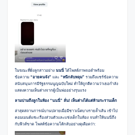
ในขณะที่ฝั่งลูกสาวอย่าง
นนนี่
ได้โพสต์ภาพจอดำพร้อม
ข้อความ
“อายคนจัง”
และ
“หนีกลับหลุม”
รวมถึงแชร์ข้อความ
สนับสนุนการมีรัฐธรรมนูญฉบับใหม่ ทำให้ถูกตีความว่าเธอกำลัง
แสดงความเห็นต่างจากผู้เป็นพ่ออย่างรุนแรง
ลามปามถึงลูกในท้อง “นนนี่” ลั่น! เห็นต่างได้แต่ห้ามระรานเด็ก
ล่าสุดสถานการณ์บานปลายเมื่อมีชาวเน็ตบางรายล้ำเส้น เข้าไป
คอมเมนต์แซะเรื่องส่วนตัวและแช่งเด็กในท้อง จนทำให้นนนี่ถึง
กับฟิวส์ขาด โพสต์ข้อความโต้กลับอย่างดุเดือดว่า: