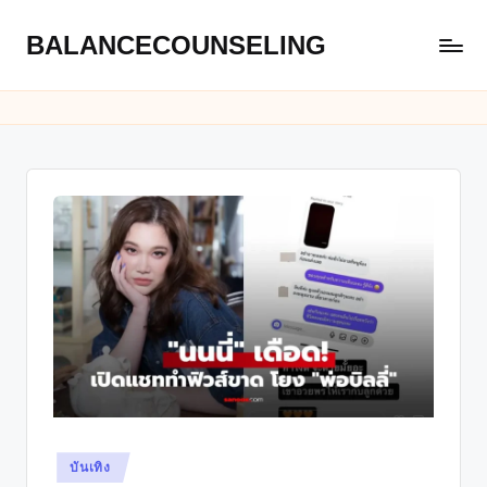
BALANCECOUNSELING
Skip
to
content
Posted
บันเทิง
in