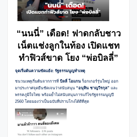
“นนนี่” เดือด! ฟาดกลับชาว
เน็ตแช่งลูกในท้อง เปิดแชท
ทำฟิวส์ขาด โยง “พ่อบิลลี่”
จุดเริ่มต้นความขัดแย้ง: รัฐธรรมนูญทำเหตุ
ชนวนเหตุเริ่มต้นจากการที่
บิลลี่ โอแกน
ร็อกเกอร์รุ่นใหญ่ ออก
มาประกาศจุดยืนชัดเจนว่าสนับสนุน
“อนุทิน ชาญวีรกุล”
และ
พรรคภูมิใจไทย พร้อมย้ำไม่สนับสนุนการแก้ไขรัฐธรรมนูญปี
2560 โดยมองว่าเป็นฉบับที่ปราบโกงได้ดีที่สุด