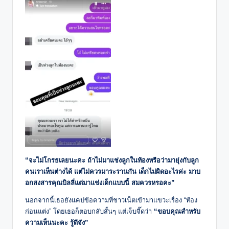
“จะไม่โกรธเลยนะคะ ถ้าไม่มาแช่งลูกในท้องหรือว่ามายุ่งกับลูก
คนเราเห็นต่างได้ แต่ไม่ควรมาระรานกัน เด็กไม่ผิดอะไรค่ะ มาบ
อกสงสารคุณบิลลี่แต่มาแช่งเด็กแบบนี้ สมควรหรอคะ”
นอกจากนี้เธอยังแคปข้อความที่ชาวเน็ตเข้ามาแขวะเรื่อง “ท้อง
ก่อนแต่ง” โดยเธอก็ตอบกลับสั้นๆ แต่เจ็บจี๊ดว่า
“ขอบคุณสำหรับ
ความเห็นนะคะ รู้ดีจัง”