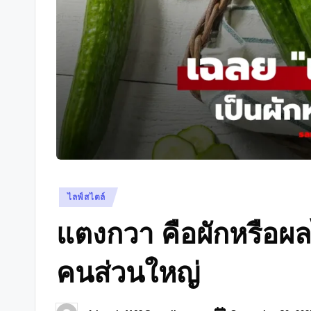
Posted
ไลฟ์สไตล์
in
แตงกวา คือผักหรือ
คนส่วนใหญ่