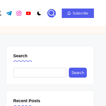
Subscribe
ok.com
itter.com
t.me
instagram.com
youtube.com
Search
Search
Recent Posts