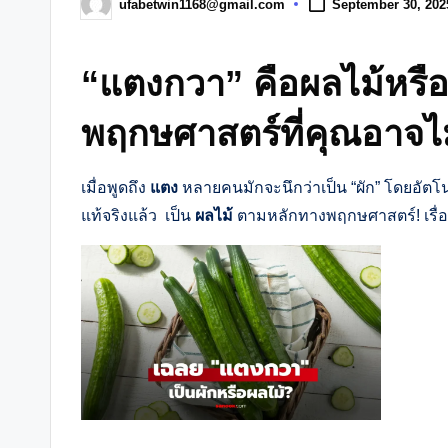
ufabetwin1168@gmail.com
September 30, 202
Posted
by
“แตงกวา” คือผลไม้หรือ
พฤกษศาสตร์ที่คุณอาจไม่
เมื่อพูดถึง
แตง
หลายคนมักจะนึกว่าเป็น “ผัก” โดยอัตโนม
แท้จริงแล้ว เป็น
ผลไม้
ตามหลักทางพฤกษศาสตร์! เรื่