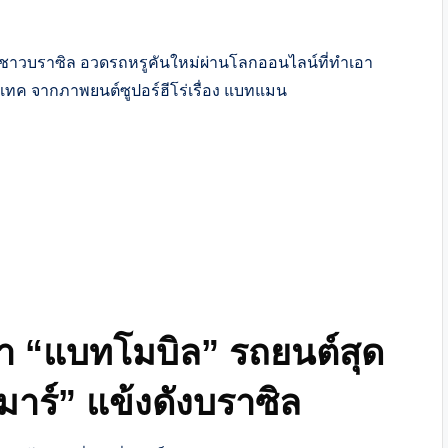
ตาร์ชาวบราซิล อวดรถหรูคันใหม่ผ่านโลกออนไลน์ที่ทำเอา
ฮเทค จากภาพยนต์ซูปอร์ฮีโร่เรื่อง แบทแมน
ค่า “แบทโมบิล” รถยนต์สุด
าร์” แข้งดังบราซิล