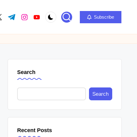
Subscribe
ok.com
itter.com
t.me
instagram.com
youtube.com
Search
Search
Recent Posts