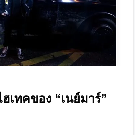
ไฮเทคของ “เนย์มาร์”