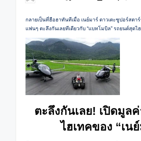
Posted
by
กลายเป็นที่ฮือฮาทันทีเมื่อ เนย์มาร์ ดาวเตะซูปอร์ส
แฟนๆ ตะลึงกันเลยทีเดียวกับ “แบทโมบิล” รถยนต์สุดไ
ตะลึงกันเลย! เปิดมูล
ไฮเทคของ “เนย์ม