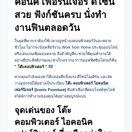
คอนิค เฟอร์นิเจอร์ ดีไซน์
สวย ฟังก์ชันครบ นั่งทำ
งานฟินตลอดวัน
ในยุคที่พวกเราต้องใช้เวลาอยู่หน้าจอคอมพิวเตอร์วันละหลาย
ชั่วโมง ไม่ว่าจะนั่งเคลียร์งาน Work from Home ประชุมออนไลน์
หรือเล่นเกมเพื่อผ่อนคลาย สิ่งสำคัญที่จะช่วยให้คุณทำงานได้
อย่างมีประสิทธิภาพและห่างไกลจากอาการออฟฟิศซินโดรมก็คือ
”
โต๊ะคอมพิวเตอร์
“
ที่ดี
หากคุณกำลังมองหาโต๊ะคอมที่แข็งแรง ดีไซน์โมเดิร์น และจัด
วางอุปกรณ์ได้อย่างเป็นระเบียบ
โต๊ะ คอมพิวเตอร์ ไอคอนิค
เฟอร์นิเจอร์ (Iconic Furniture)
คือตัวเลือกที่ตอบโจทย์ทุกไลฟ์
สไตล์การทำงานของคุณได้อย่างสมบูรณ์แบบ
จุดเด่นของ โต๊ะ
คอมพิวเตอร์ ไอคอนิค