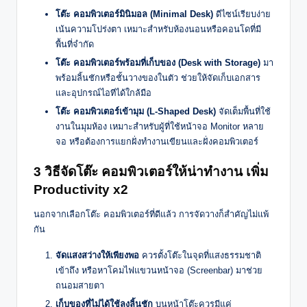
โต๊ะ คอมพิวเตอร์มินิมอล (Minimal Desk)
ดีไซน์เรียบง่าย
เน้นความโปร่งตา เหมาะสำหรับห้องนอนหรือคอนโดที่มี
พื้นที่จำกัด
โต๊ะ คอมพิวเตอร์พร้อมที่เก็บของ (Desk with Storage)
มา
พร้อมลิ้นชักหรือชั้นวางของในตัว ช่วยให้จัดเก็บเอกสาร
และอุปกรณ์ไอทีได้ใกล้มือ
โต๊ะ คอมพิวเตอร์เข้ามุม (L-Shaped Desk)
จัดเต็มพื้นที่ใช้
งานในมุมห้อง เหมาะสำหรับผู้ที่ใช้หน้าจอ Monitor หลาย
จอ หรือต้องการแยกฝั่งทำงานเขียนและฝั่งคอมพิวเตอร์
3 วิธีจัดโต๊ะ คอมพิวเตอร์ให้น่าทำงาน เพิ่ม
Productivity x2
นอกจากเลือกโต๊ะ คอมพิวเตอร์ที่ดีแล้ว การจัดวางก็สำคัญไม่แพ้
กัน
จัดแสงสว่างให้เพียงพอ
ควรตั้งโต๊ะในจุดที่แสงธรรมชาติ
เข้าถึง หรือหาโคมไฟแขวนหน้าจอ (Screenbar) มาช่วย
ถนอมสายตา
เก็บของที่ไม่ได้ใช้ลงลิ้นชัก
บนหน้าโต๊ะควรมีแค่