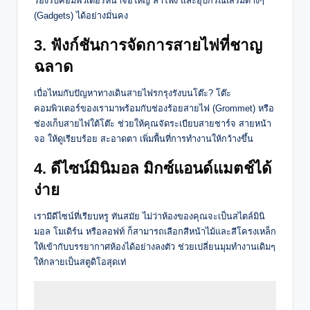
รองรับคอมพิวเตอร์หน้าจอใหญ่ ลำโพง และอุปกรณ์เสริมต่างๆ
(Gadgets) ได้อย่างมั่นคง
3. ฟังก์ชันการจัดการสายไฟที่ชาญ
ฉลาด
เบื่อไหมกับปัญหาทางเดินสายไฟรกรุงรังบนโต๊ะ? โต๊ะ
คอมพิวเตอร์ของเรามาพร้อมกับช่องร้อยสายไฟ (Grommet) หรือ
ช่องเก็บสายไฟใต้โต๊ะ ช่วยให้คุณจัดระเบียบสายชาร์จ สายหน้า
จอ ให้ดูเรียบร้อย สะอาดตา เพิ่มพื้นที่การทำงานให้กว้างขึ้น
4. ดีไซน์มินิมอล มิกซ์แอนด์แมตช์ได้
ง่าย
เรามีดีไซน์ที่เรียบหรู ทันสมัย ไม่ว่าห้องของคุณจะเป็นสไตล์มินิ
มอล โมเดิร์น หรือลอฟท์ ก็สามารถเลือกสีหน้าไม้และสีโครงเหล็ก
ให้เข้ากับบรรยากาศห้องได้อย่างลงตัว ช่วยเปลี่ยนมุมทำงานเดิมๆ
ให้กลายเป็นสตูดิโอสุดเท่