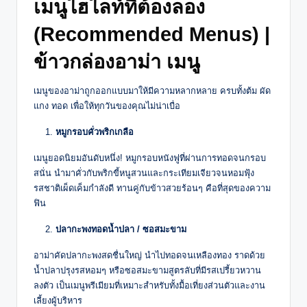
เมนูไฮไลท์ที่ต้องลอง
(Recommended Menus) |
ข้าวกล่องอาม่า เมนู
เมนูของอาม่าถูกออกแบบมาให้มีความหลากหลาย ครบทั้งต้ม ผัด
แกง ทอด เพื่อให้ทุกวันของคุณไม่น่าเบื่อ
หมูกรอบคั่วพริกเกลือ
เมนูยอดนิยมอันดับหนึ่ง! หมูกรอบหนังฟูที่ผ่านการทอดจนกรอบ
สนั่น นำมาคั่วกับพริกขี้หนูสวนและกระเทียมเจียวจนหอมฟุ้ง
รสชาติเผ็ดเค็มกำลังดี ทานคู่กับข้าวสวยร้อนๆ คือที่สุดของความ
ฟิน
ปลากะพงทอดน้ำปลา / ซอสมะขาม
อาม่าคัดปลากะพงสดชื่นใหญ่ นำไปทอดจนเหลืองทอง ราดด้วย
น้ำปลาปรุงรสหอมๆ หรือซอสมะขามสูตรลับที่มีรสเปรี้ยวหวาน
ลงตัว เป็นเมนูพรีเมียมที่เหมาะสำหรับทั้งมื้อเที่ยงส่วนตัวและงาน
เลี้ยงผู้บริหาร