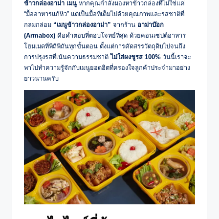
ข้าวกล่องอาม่า เมนู
หากคุณกำลังมองหาข้าวกล่องที่ไม่ใช่แค่
“มื้ออาหารแก้หิว” แต่เป็นมื้อที่เต็มไปด้วยคุณภาพและรสชาติที่
กลมกล่อม
“เมนูข้าวกล่องอาม่า”
จากร้าน
อาม่าบ๊อก
(Armabox)
คือคำตอบที่ตอบโจทย์ที่สุด ด้วยคอนเซปต์อาหาร
โฮมเมดที่พิถีพิถันทุกขั้นตอน ตั้งแต่การคัดสรรวัตถุดิบไปจนถึง
การปรุงรสที่เน้นความธรรมชาติ
ไม่ใส่ผงชูรส 100%
วันนี้เราจะ
พาไปทำความรู้จักกับเมนูยอดฮิตที่ครองใจลูกค้าประจำมาอย่าง
ยาวนานครับ