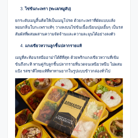
ไข่ข้นกะเพรา (ทะเล/หมูสับ)
ยกระดับเมนูสิ้นคิดให้เป็นเมนูโปรด ด้วยกะเพราที่ผัดแบบแห้ง
หอมกลิ่นใบกะเพราแท้ๆ วางลงบนไข่ข้นเนื้อเนียนนุ่มเยิ้มๆ เป็นรส
สัมผัสที่ผสมผสานความจัดจ้านและความละมุนได้อย่างลงตัว
แกงเขียวหวานลูกชิ้นปลากรายแท้
เมนูที่สะท้อนรสมืออาม่าได้ดีที่สุด ด้วยพริกแกงเขียวหวานที่เข้ม
ข้นถึงกะทิ ทานคู่กับลูกชิ้นปลากรายที่นวดจนเหนียวหนึบ ไม่ผสม
แป้ง รสชาติไทยแท้ที่หาทานยากในรูปแบบข้าวกล่องทั่วไป